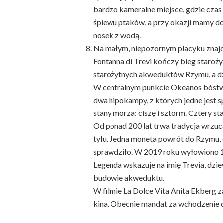
bardzo kameralne miejsce, gdzie czas p
śpiewu ptaków, a przy okazji mamy do
nosek z wodą.
Na małym, niepozornym placyku znajdu
Fontanna di Trevi kończy bieg staroż
starożytnych akweduktów Rzymu, a dzia
W centralnym punkcie Okeanos bóstw
dwa hipokampy, z których jedne jest 
stany morza: ciszę i sztorm. Cztery st
Od ponad 200 lat trwa tradycja wrzuc
tyłu. Jedna moneta powrót do Rzymu, 
sprawdziło. W 2019 roku wyłowiono 1,
Legenda wskazuje na imię Trevia, dzi
budowie akweduktu.
W filmie La Dolce Vita Anita Ekberg za
kina. Obecnie mandat za wchodzenie d