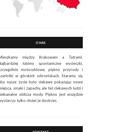
O NAS
Mieszkamy między Krakowem a Tatrami.
Najbardziej lubimy spontaniczne wycieczki,
szczególnie motocyklowe, piękno przyrody i
szarlotki w górskich schroniskach. Staramy się
aby nasze życie było ciekawe pokazując nowe
miejsca, smaki i zapachy, ale też ciekawych ludzi i
niebanalne oblicza mody. Piękno jest wszędzie
wystarczy tylko chcieć je dostrzec.
KONTAKT