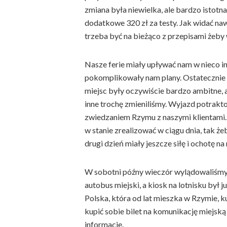
zmiana była niewielka, ale bardzo istotna,
dodatkowe 320 zł za testy. Jak widać na
trzeba być na bieżąco z przepisami żeby
Nasze ferie miały upływać nam w nieco i
pokomplikowały nam plany. Ostatecznie 
miejsc były oczywiście bardzo ambitne, al
inne trochę zmieniliśmy. Wyjazd potrakt
zwiedzaniem Rzymu z naszymi klientami. 
w stanie zrealizować w ciągu dnia, tak ż
drugi dzień miały jeszcze siłę i ochotę na
W sobotni późny wieczór wylądowaliśmy n
autobus miejski, a kiosk na lotnisku był
Polska, która od lat mieszka w Rzymie, 
kupić sobie bilet na komunikację miejs
informacje.