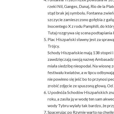
rzeki Nil, Ganges, Dunaj, Rio de la Pla
stąd brak jej symbolu. Fontanna zwień
szczycie zamieszczono gołębia z gałąz
Inocentego X z rodu Pamphili, do który
Tutaj rozgrywa się scena podtapiania 
Plac Hiszpański sławny jest za spra
Trójcy.
Schody Hiszpańskie mają 138 stopni i 
zawdzięczają swoją nazwę Ambasadzi
miała siedzibę nieopodal. Na wiosnę 
festiwalu kwiatów, a w lipcu odbywają 
nie powinno się jeść bo to przynosi pe
zrobić zdjęcie ze spuszoną głową. Od
U podnóża Schodów Hiszpańskich znaj
roku, a zasila ją w wodę ten sam akw
wody Tybru wylały tak bardzo, że przy
Spacerując po Rzymie warto na chwilę 