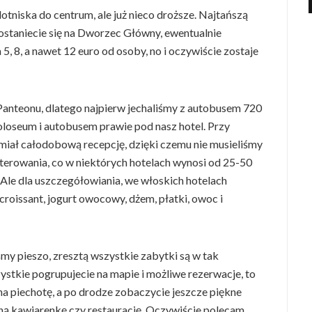
o lotniska do centrum, ale już nieco droższe. Najtańszą
dostaniecie się na Dworzec Główny, ewentualnie
 5, 8, a nawet 12 euro od osoby, no i oczywiście zostaje
Panteonu, dlatego najpierw jechaliśmy z autobusem 720
Koloseum i autobusem prawie pod nasz hotel. Przy
 miał całodobową recepcję, dzięki czemu nie musieliśmy
terowania, co w niektórych hotelach wynosi od 25-50
 Ale dla uszczegółowiania, we włoskich hotelach
 croissant, jogurt owocowy, dżem, płatki, owoc i
my pieszo, zresztą wszystkie zabytki są w tak
zystkie pogrupujecie na mapie i możliwe rezerwacje, to
 na piechotę, a po drodze zobaczycie jeszcze piękne
fajną kawiarenkę czy restaurację. Oczywiście polecam