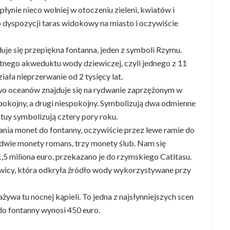
łynie nieco wolniej w otoczeniu zieleni, kwiatów i
 dyspozycji taras widokowy na miasto i oczywiście
je się przepiękna fontanna, jeden z symboli Rzymu.
ytnego akweduktu wody dziewiczej, czyli jednego z 11
ła nieprzerwanie od 2 tysięcy lat.
o oceanów znajduje się na rydwanie zaprzężonym w
spokojny, a drugi niespokojny. Symbolizują dwa odmienne
atuy symbolizują cztery pory roku.
ania monet do fontanny, oczywiście przez lewe ramie do
dwie monety romans, trzy monety ślub. Nam się
5 miliona euro, przekazano je do rzymskiego Catitasu.
ewicy, która odkryła źródło wody wykorzystywane przy
żywa tu nocnej kąpieli. To jedna z najsłynniejszych scen
o fontanny wynosi 450 euro.