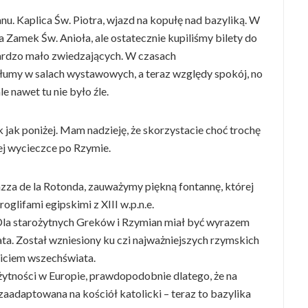
u. Kaplica Św. Piotra, wjazd na kopułę nad bazyliką. W
 Zamek Św. Anioła, ale ostatecznie kupiliśmy bilety do
rdzo mało zwiedzających. W czasach
umy w salach wystawowych, a teraz względy spokój, no
e nawet tu nie było źle.
 jak poniżej. Mam nadzieję, że skorzystacie choć trochę
j wycieczce po Rzymie.
azza de la Rotonda, zauważymy piękną fontannę, której
oglifami egipskimi z XIII w.p.n.e.
a starożytnych Greków i Rzymian miał być wyrazem
a. Został wzniesiony ku czi najważniejszych rzymskich
biciem wszechświata.
żytności w Europie, prawdopodobnie dlatego, że na
zaadaptowana na kościół katolicki – teraz to bazylika