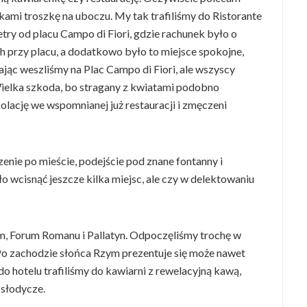
nkami troszkę na uboczu. My tak trafiliśmy do Ristorante
etry od placu Campo di Fiori, gdzie rachunek było o
ch przy placu, a dodatkowo było to miejsce spokojne,
jąc weszliśmy na Plac Campo di Fiori, ale wszyscy
Wielka szkoda, bo stragany z kwiatami podobno
kolację we wspomnianej już restauracji i zmęczeni
enie po mieście, podejście pod znane fontanny i
 wcisnąć jeszcze kilka miejsc, ale czy w delektowaniu
m, Forum Romanu i Pallatyn. Odpoczęliśmy trochę w
 Po zachodzie słońca Rzym prezentuje się może nawet
do hotelu trafiliśmy do kawiarni z rewelacyjną kawą,
 słodycze.