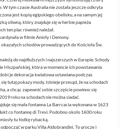
te. W tym czasie Australia nie została jeszcze odkryta
czona jest kopią egipskiego obelisku, a na samym jej
ką oliwną, który znajduje się w herbie papieża
ch ten plac również należał.
kardynała w filmie Anioły i Demony.
wą okazałych schodów prowadzących do Kościoła Św.
należą do najdłuższych i najszerszych w Europie. Schody
e Hiszpańskiej, która w momencie ich powstawania
zdobi je dekoracja kwiatowa ustawiana podczas
się tutaj pokazy mody. Istnieje przesąd, że na schodach
cha, a chcąc zapewnić sobie szczęście powinno się
 2019 roku na schodach nie można siadać.
duje się mała fontanna La Barrcacia wykonana w 1623
edukt co fontannę di Trevi. Podobno około 1600 roku
niosły tu łódkę rybacką.
odpocząć w parku Villa Aldobrandini. To urocze i