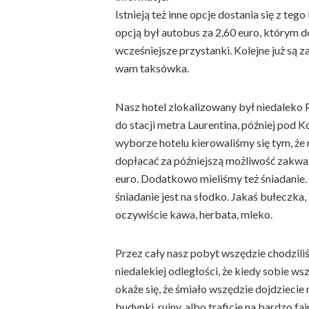
Istnieją też inne opcje dostania się z teg
opcją był autobus za 2,60 euro, którym 
wcześniejsze przystanki. Kolejne już są za
wam taksówka.
Nasz hotel zlokalizowany był niedaleko 
do stacji metra Laurentina, później pod 
wyborze hotelu kierowaliśmy się tym, że
dopłacać za późniejszą możliwość zakwa
euro. Dodatkowo mieliśmy też śniadanie.
śniadanie jest na słodko. Jakaś bułeczka,
oczywiście kawa, herbata, mleko.
Przez cały nasz pobyt wszędzie chodziliś
niedalekiej odległości, że kiedy sobie ws
okaże się, że śmiało wszędzie dojdziecie
budynki, ruiny, albo traficie na bardzo 