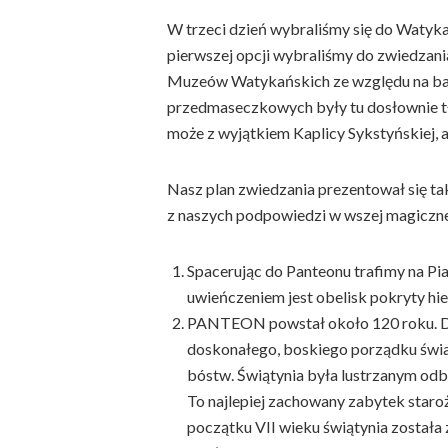
W trzeci dzień wybraliśmy się do Watykan
pierwszej opcji wybraliśmy do zwiedzania
Muzeów Watykańskich ze względu na ba
przedmaseczkowych były tu dosłownie tł
może z wyjątkiem Kaplicy Sykstyńskiej, al
Nasz plan zwiedzania prezentował się tak
z naszych podpowiedzi w wszej magiczne
Spacerując do Panteonu trafimy na Pi
uwieńczeniem jest obelisk pokryty hier
PANTEON powstał około 120 roku. Dl
doskonałego, boskiego porządku świat
bóstw. Świątynia była lustrzanym od
To najlepiej zachowany zabytek staro
początku VII wieku świątynia została 