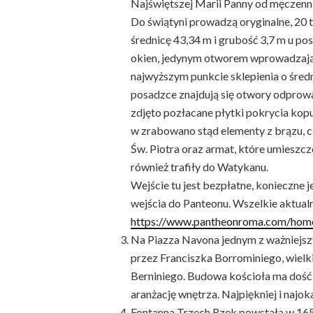
Najświętszej Marii Panny od męczenn
Do świątyni prowadzą oryginalne, 20 
średnicę 43,34 m i grubość 3,7 m u po
okien, jedynym otworem wprowadzając
najwyższym punkcie sklepienia o średn
posadzce znajdują się otwory odprow
zdjęto pozłacane płytki pokrycia kopu
w zrabowano stąd elementy z brązu, 
Św. Piotra oraz armat, które umieszc
również trafiły do Watykanu.
Wejście tu jest bezpłatne, konieczne 
wejścia do Panteonu. Wszelkie aktualn
https://www.pantheonroma.com/hom
Na Piazza Navona jednym z ważniejsz
przez Franciszka Borrominiego, wielk
Berniniego. Budowa kościoła ma dość 
aranżację wnętrza. Najpiękniej i najo
Fontanna Trzech Rzek powstała w 1650