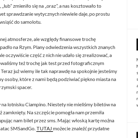
 „lub” zmieniło się na „oraz”, a nas kosztowało to
wet sprawdzanie wytycznych niewiele daje, po prostu
 wsiąść do samolotu.
nnej atmosferze, ale względy finansowe trochę
padło na Rzym. Plany odwiedzenia wszystkich znanych
e oczywiście część z nich nie udało się zrealizować, a
owaliśmy też trochę jak test przed fotograficznym
Teraz już wiemy ile tak naprawdę na spokojnie jesteśmy
eby osoby, które z nami będą podziwiać piękno miasta na
 rzymski spacer.
a lotnisku Ciampino. Niestety nie mieliśmy biletów na
 już zamknięty. Na szczęście pomogła nam przemiła
kupując nam bilet przez sms. Mając włoską kartę można
ką atac SMSandGo.
TUTAJ
możecie znaleźć przydatne