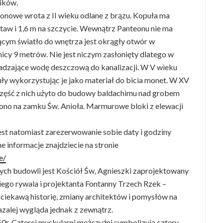
ików.
tonowe wrota z II wieku odlane z brązu. Kopuła ma
staw i 1,6 m na szczycie. Wewnątrz Panteonu nie ma
ym światło do wnętrza jest okrągły otwór w
icy 9 metrów. Nie jest niczym zasłonięty dlatego w
adzające wodę deszczową do kanalizacji. W V wieku
ły wykorzystując je jako materiał do bicia monet. W XV
część z nich użyto do budowy baldachimu nad grobem
zono na zamku Św. Anioła. Marmurowe bloki z elewacji
jest natomiast zarezerwowanie sobie daty i godziny
e informacje znajdziecie na stronie
e/
ych budowli jest Kościół Św, Agnieszki zaprojektowany
iego rywala i projektanta Fontanny Trzech Rzek –
ciekawą historię, zmiany architektów i pomysłów na
kazalej wygląda jednak z zewnątrz.
r. Czterej muskularni mężczyźni symbolizują cztery