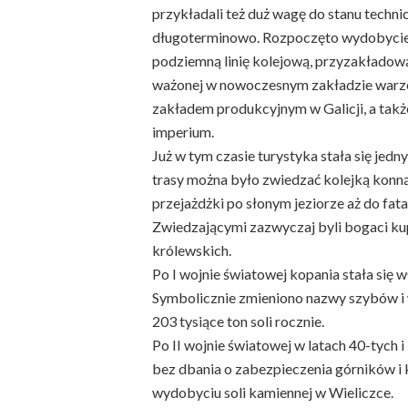
przykładali też duż wagę do stanu techn
długoterminowo. Rozpoczęto wydobycie
podziemną linię kolejową, przyzakładową 
ważonej w nowoczesnym zakładzie warze
zakładem produkcyjnym w Galicji, a tak
imperium.
Już w tym czasie turystyka stała się je
trasy można było zwiedzać kolejką konną,
przejażdżki po słonym jeziorze aż do fa
Zwiedzającymi zazwyczaj byli bogaci ku
królewskich.
Po I wojnie światowej kopania stała się 
Symbolicznie zmieniono nazwy szybów 
203 tysiące ton soli rocznie.
Po II wojnie światowej w latach 40-tych 
bez dbania o zabezpieczenia górników i
wydobyciu soli kamiennej w Wieliczce.