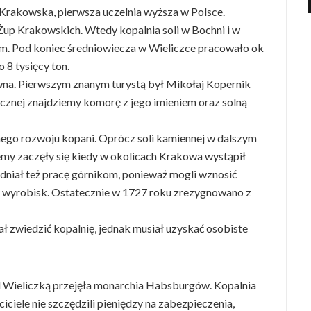
Krakowska, pierwsza uczelnia wyższa w Polsce.
Żup Krakowskich. Wtedy kopalnia soli w Bochni i w
m. Pod koniec średniowiecza w Wieliczce pracowało ok
 8 tysięcy ton.
awna. Pierwszym znanym turystą był Mikołaj Kopernik
tycznej znajdziemy komorę z jego imieniem oraz solną
nego rozwoju kopani. Oprócz soli kamiennej w dalszym
emy zaczęły się kiedy w okolicach Krakowa wystąpił
udniał też pracę górnikom, ponieważ mogli wznosić
wyrobisk. Ostatecznie w 1727 roku zrezygnowano z
ł zwiedzić kopalnię, jednak musiał uzyskać osobiste
d Wieliczką przejęła monarchia Habsburgów. Kopalnia
iciele nie szczędzili pieniędzy na zabezpieczenia,