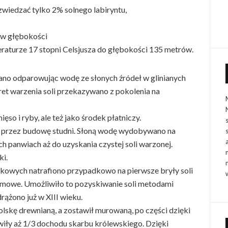
 zwiedzać tylko 2% solnego labiryntu,
ów głębokości
raturze 17 stopni Celsjusza do głębokości 135 metrów.
ano odparowując wodę ze słonych źródeł w glinianych
et warzenia soli przekazywano z pokolenia na
ęso i ryby, ale też jako środek płatniczy.
uż przez budowę studni. Słoną wodę wydobywano na
 panwiach aż do uzyskania czystej soli warzonej.
ki.
ankowych natrafiono przypadkowo na pierwsze bryły soli
łomowe. Umożliwiło to pozyskiwanie soli metodami
rążono już w XIII wieku.
Polskę drewnianą, a zostawił murowaną, po części dzięki
iły aż 1/3 dochodu skarbu królewskiego. Dzięki