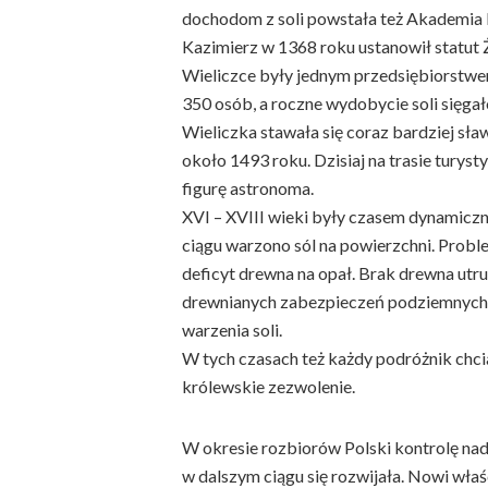
dochodom z soli powstała też Akademia 
Kazimierz w 1368 roku ustanowił statut 
Wieliczce były jednym przedsiębiorstwe
350 osób, a roczne wydobycie soli sięgało
Wieliczka stawała się coraz bardziej sł
około 1493 roku. Dzisiaj na trasie turys
figurę astronoma.
XVI – XVIII wieki były czasem dynamicz
ciągu warzono sól na powierzchni. Probl
deficyt drewna na opał. Brak drewna utr
drewnianych zabezpieczeń podziemnych 
warzenia soli.
W tych czasach też każdy podróżnik chcia
królewskie zezwolenie.
W okresie rozbiorów Polski kontrolę na
w dalszym ciągu się rozwijała. Nowi właśc