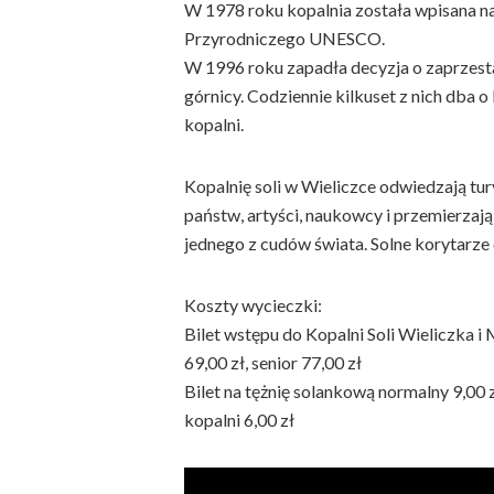
W 1978 roku kopalnia została wpisana na
Przyrodniczego UNESCO.
W 1996 roku zapadła decyzja o zaprzestani
górnicy. Codziennie kilkuset z nich dba 
kopalni.
Kopalnię soli w Wieliczce odwiedzają tur
państw, artyści, naukowcy i przemierzaj
jednego z cudów świata. Solne korytarze 
Koszty wycieczki:
Bilet wstępu do Kopalni Soli Wieliczka 
69,00 zł, senior 77,00 zł
Bilet na tężnię solankową normalny 9,00 z
kopalni 6,00 zł