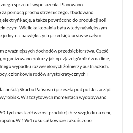
icznego sprzętu i wyposażenia. Planowano
 za pomocą prochu strzelniczego, zbudowano
elektryfikację, a także powrócono do produkcji soli
lniczym. Wielicka kopalnia była wtedy największym
że jednym z największych przedsiębiorstw w całym
dnym z ważniejszych dochodów przedsiębiorstwa. Część
 organizowano pokazy jak np. zjazd górników na linie,
talnego wypadku rozweselonych żołnierzy austriackich.
pcy, członkowie rodów arystokratycznych i
własnością Skarbu Państwa i przeszła pod polski zarząd.
i wyrobisk. W szczytowych momentach wydobywano
i 50-tych nastąpił wzrost produkcji bez względu na cenę,
 kopalni. W 1964 roku całkowicie zakończono