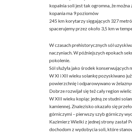
kopalnia soli jest tak ogromna, że można
kopania ma 9 poziomów
245 km korytarzy sięgających 327 metr
spacerujemy przez około 3,5 km w tempe
W czasach prehistorycznych sól uzyskiw
naczyniach. W późniejszych epokach sekr
pokolenie.
Sól służyła jako środek konserwujących mi
W XI i XII wieku solankę pozyskiwano j
powierzchnię i odparowywano w żelaznych
Dobrze rozwijał się też cały region wielic
W XIII wieku kopiąc jedną ze studni sol
kamiennej. Znalezisko okazało się prze
górniczymi – pierwszy szyb górniczy wyd
Kazimierz Wielki z jednej strony zastał 
dochodom z wydobycia soli, które stanow