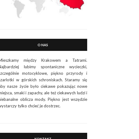
O NAS
Mieszkamy między Krakowem a Tatrami.
Najbardziej lubimy spontaniczne wycieczki,
szczególnie motocyklowe, piękno przyrody i
szarlotki w górskich schroniskach. Staramy się
aby nasze życie było ciekawe pokazując nowe
miejsca, smaki i zapachy, ale też ciekawych ludzi i
niebanalne oblicza mody. Piękno jest wszędzie
wystarczy tylko chcieć je dostrzec.
KONTAKT