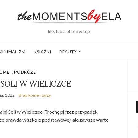
life, food, photo & trip
MINIMALIZM
KSIĄŻKI
BEAUTY
OME
,
PODRÓŻE
 SOLI W WIELICZCE
ia, 2022
Brak komentarzy
alni Soli w Wieliczce. Trochę p[rzez przypadek
tu co prawda w szkole podstawowej, ale zawsze warto